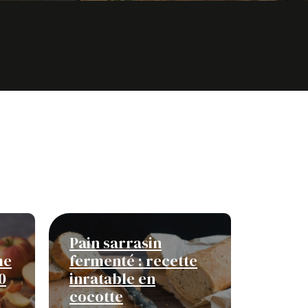
Pain sarrasin
me
fermenté : recette
0
inratable en
cocotte