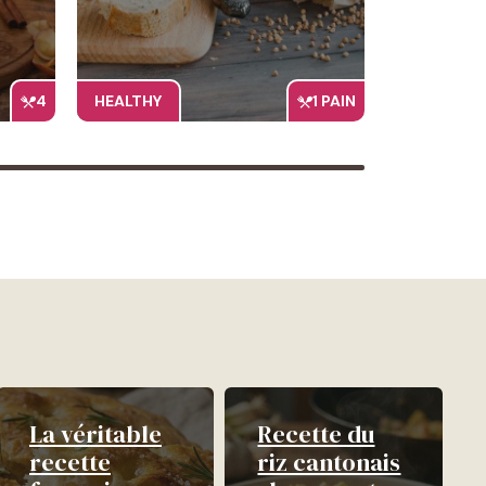
4
HEALTHY
1 PAIN
La véritable
Recette du
recette
riz cantonais