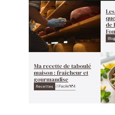
Les
que
de 
Fon
Blo
Ma recette de taboulé
maison : fraîcheur et
gourmandise
Facile
4
Recettes