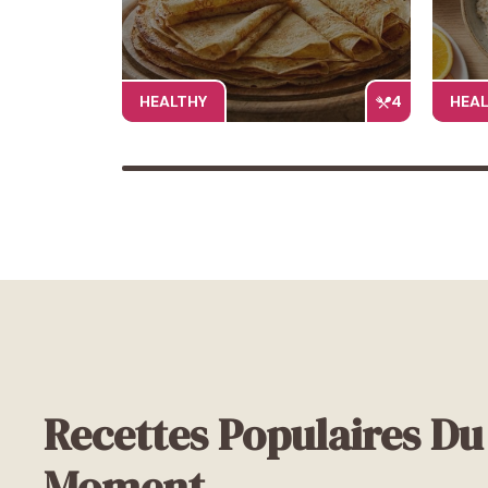
HEALTHY
4
HEA
Recettes Populaires Du
Moment