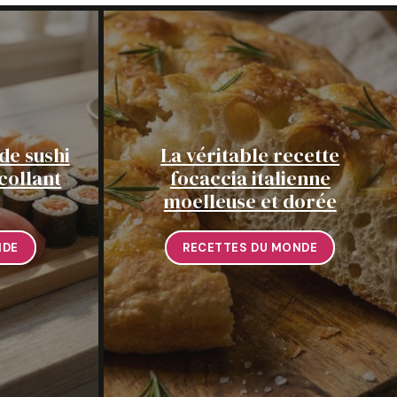
de sushi
La véritable recette
collant
focaccia italienne
moelleuse et dorée
NDE
RECETTES DU MONDE