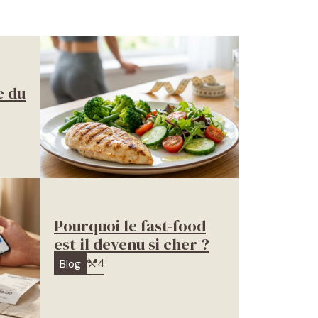
e du
Pourquoi le fast-food
est-il devenu si cher ?
4
Blog