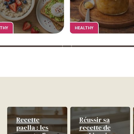
LTHY
HEALTHY
Recette
Réussir sa
paella : les
recette de