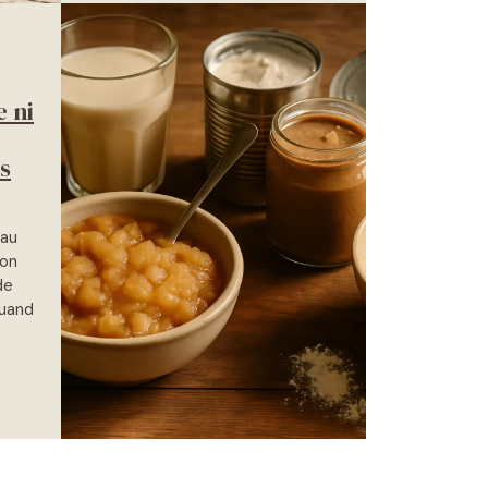
e ni
s
 au
’on
de
quand