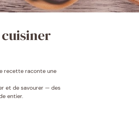
 cuisiner
ue recette raconte une
ager et de savourer — des
e entier.