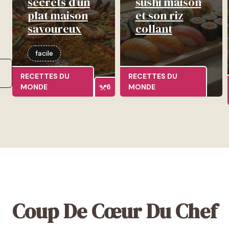
secrets d’un
sushi maison
plat maison
et son riz
savoureux
collant
facile
RECETTES DU
RECETTES DU
MONDE
6
MONDE
Coup De Cœur Du Chef