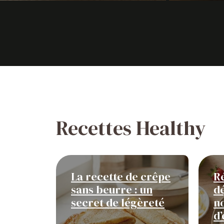
Recettes Healthy
La recette de crêpe
Ré
sans beurre : un
dé
secret de légèreté
n
d