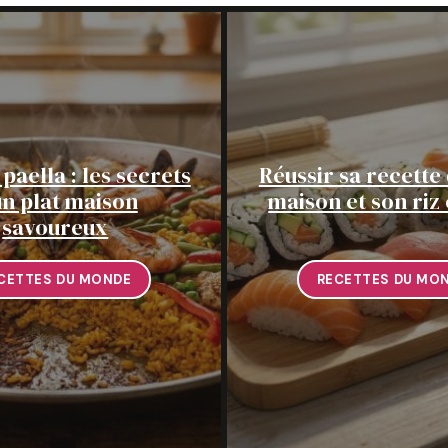
paella : les secrets
Réussir sa recette 
un plat maison
maison et son riz 
savoureux
CETTES DU MONDE
RECETTES DU MO