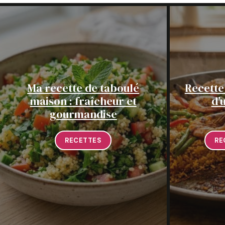
Ma recette de taboulé
Recette 
maison : fraîcheur et
d’
gourmandise
RECETTES
RE