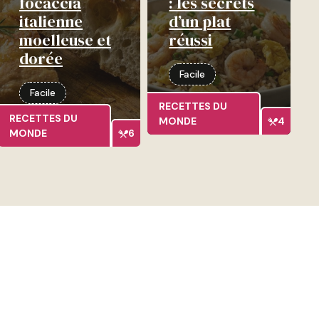
focaccia
: les secrets
italienne
d’un plat
moelleuse et
réussi
dorée
Facile
Facile
RECETTES DU
RECETTES DU
MONDE
4
MONDE
6