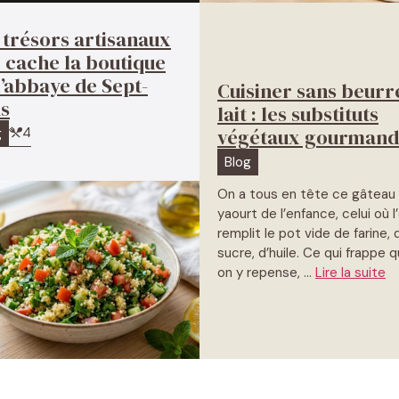
 trésors artisanaux
 cache la boutique
l’abbaye de Sept-
Cuisiner sans beurr
s
lait : les substituts
4
végétaux gourmand
g
Blog
On a tous en tête ce gâteau
yaourt de l’enfance, celui où l
remplit le pot vide de farine, 
sucre, d’huile. Ce qui frappe 
on y repense, …
Lire la suite