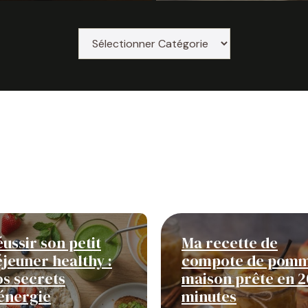
ussir son petit
Ma recette de
jeuner healthy :
compote de pom
os secrets
maison prête en 2
’énergie
minutes