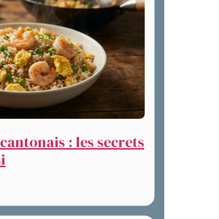
cantonais : les secrets
i