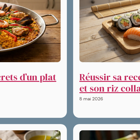
crets d’un plat
Réussir sa rec
et son riz coll
8 mai 2026