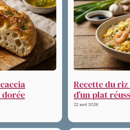
ocaccia
Recette du riz 
t dorée
d’un plat réuss
22 avril 2026