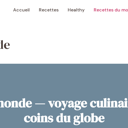
Accueil
Recettes
Healthy
Recettes du m
de
monde — voyage culinai
coins du globe