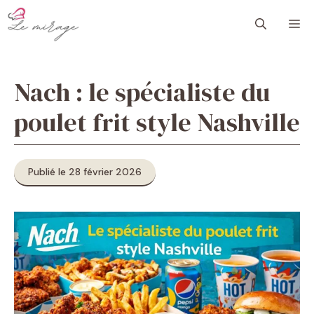
Aller
M
au
contenu
Nach : le spécialiste du
poulet frit style Nashville
Publié le 28 février 2026