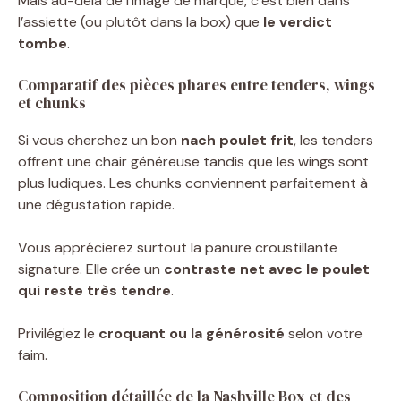
Mais au-delà de l’image de marque, c’est bien dans
l’assiette (ou plutôt dans la box) que
le verdict
tombe
.
Comparatif des pièces phares entre tenders, wings
et chunks
Si vous cherchez un bon
nach poulet frit
, les tenders
offrent une chair généreuse tandis que les wings sont
plus ludiques. Les chunks conviennent parfaitement à
une dégustation rapide.
Vous apprécierez surtout la panure croustillante
signature. Elle crée un
contraste net avec le poulet
qui reste très tendre
.
Privilégiez le
croquant ou la générosité
selon votre
faim.
Composition détaillée de la Nashville Box et des