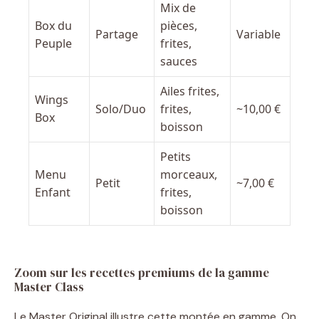
Mix de
Box du
pièces,
Partage
Variable
Peuple
frites,
sauces
Ailes frites,
Wings
Solo/Duo
frites,
~10,00 €
Box
boisson
Petits
Menu
morceaux,
Petit
~7,00 €
Enfant
frites,
boisson
Zoom sur les recettes premiums de la gamme
Master Class
Le Master Original illustre cette montée en gamme. On