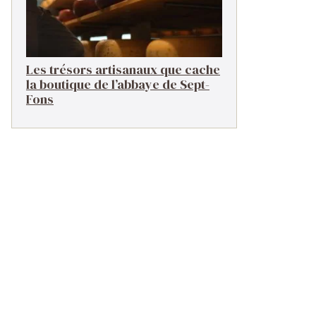
Les trésors artisanaux que cache
la boutique de l’abbaye de Sept-
Fons