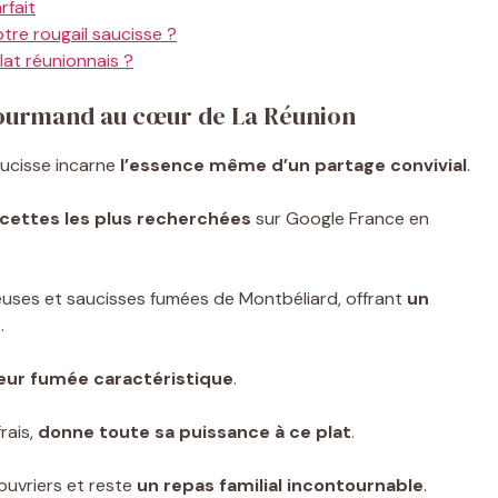
rfait
re rougail saucisse ?
at réunionnais ?
 gourmand au cœur de La Réunion
saucisse incarne
l’essence même d’un partage convivial
.
ecettes les plus recherchées
sur Google France en
teuses et saucisses fumées de Montbéliard, offrant
un
r
.
eur fumée caractéristique
.
rais,
donne toute sa puissance à ce plat
.
 ouvriers et reste
un repas familial incontournable
.