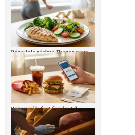
serein
Réussir le régime Thonon pour
perdre du poids rapidement
Pourquoi le fast-food est-il
devenu si cher ?