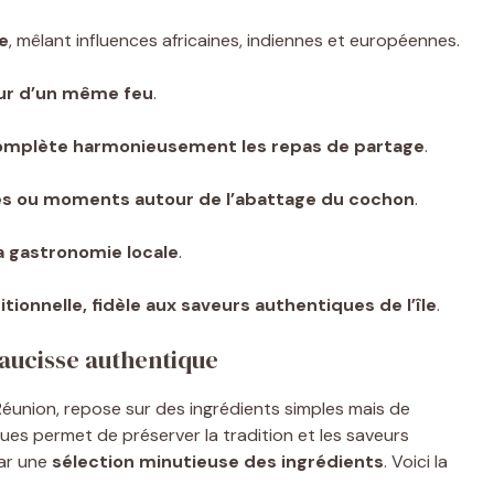
se
, mêlant influences africaines, indiennes et européennes.
our d’un même feu
.
omplète harmonieusement les repas de partage
.
es ou moments autour de l’abattage du cochon
.
la gastronomie locale
.
ionnelle, fidèle aux saveurs authentiques de l’île
.
saucisse authentique
Réunion, repose sur des ingrédients simples mais de
ques permet de préserver la tradition et les saveurs
par une
sélection minutieuse des ingrédients
. Voici la