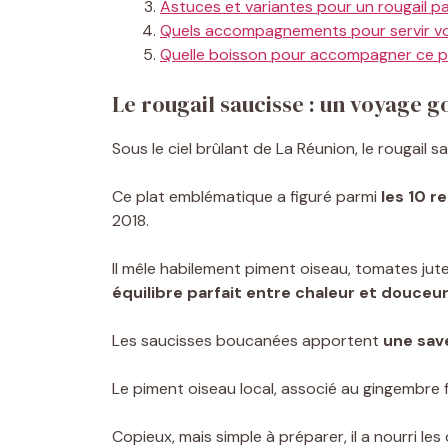
Astuces et variantes pour un rougail pa
Quels accompagnements pour servir vot
Quelle boisson pour accompagner ce pl
Le rougail saucisse : un voyage
Sous le ciel brûlant de La Réunion, le rougail 
Ce plat emblématique a figuré parmi
les 10 r
2018.
Il mêle habilement piment oiseau, tomates ju
équilibre parfait entre chaleur et douceu
Les saucisses boucanées apportent
une sav
Le piment oiseau local, associé au gingembre f
Copieux, mais simple à préparer, il a nourri les